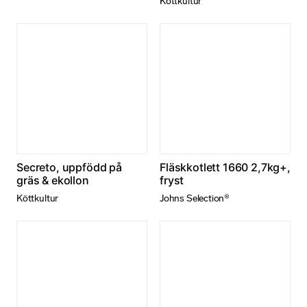
Köttkultur
n
d
i
g
a
D
e
s
s
a
k
Secreto, uppfödd på
Fläskkotlett 1660 2,7kg+,
a
gräs & ekollon
fryst
k
Köttkultur
Johns Selection®
o
r
g
å
r
in
t
e