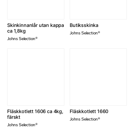
a
tt
v
Skinkinnanlår utan kappa
Butiksskinka
äl
ca 1,8kg
ja
Johns Selection®
b
Johns Selection®
o
rt
.
D
e
b
e
h
ö
v
s
Fläskkotlett 1606 ca 4kg,
Fläskkotlett 1660
färskt
f
Johns Selection®
ö
Johns Selection®
r