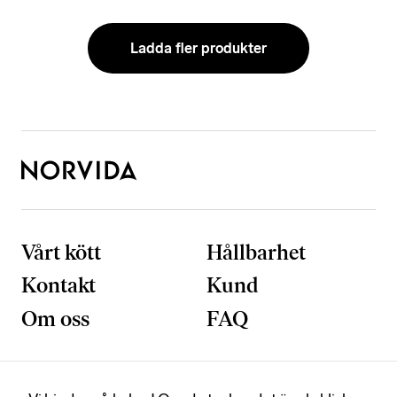
a
tt
Ladda fler produkter
h
e
m
si
d
a
n
ö
v
e
r
Vårt kött
Hållbarhet
h
Kontakt
Kund
u
v
Om oss
FAQ
u
d
t
a