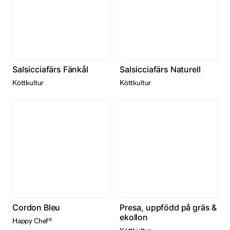
Salsicciafärs Fänkål
Salsicciafärs Naturell
Köttkultur
Köttkultur
N
ö
d
Cordon Bleu
Presa, uppfödd på gräs &
v
ekollon
ä
Happy Chef®