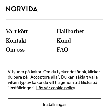
n
d
i
g
a
D
Vårt kött
Hållbarhet
e
s
Kontakt
Kund
s
Om oss
FAQ
a
k
a
k
o
Vi bjuder på kakor! Om du tycker det är ok, klickar
Postadress
Besöksadress
r
du bara på "Acceptera alla". Du kan såklart välja
Box 92020
Smedjegatan 6
g
vilken typ av kakor du vill ha genom att klicka på
120 06 Stockholm
131 54 Sickla
å
"Inställningar".
Läs vår cookie policy
Certifikat
r
in
t
Kontakt
Org. nummer
Inställningar
e