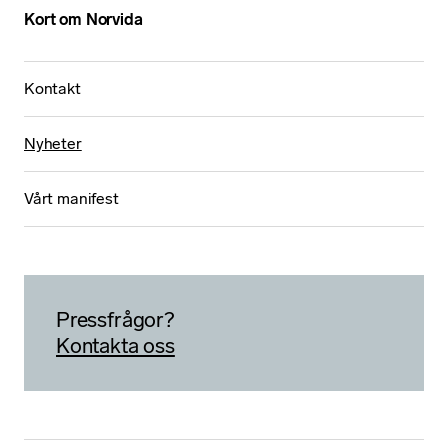
Kort om Norvida
Kontakt
Nyheter
Vårt manifest
Pressfrågor?
N
Kontakta oss
ö
d
v
ä