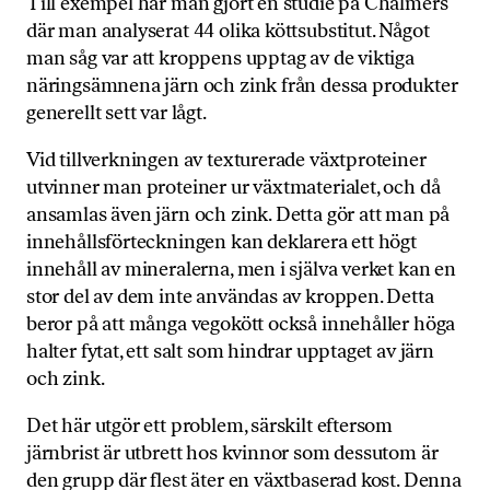
Till exempel har man gjort en studie på Chalmers
där man analyserat 44 olika köttsubstitut. Något
man såg var att kroppens upptag av de viktiga
näringsämnena järn och zink från dessa produkter
generellt sett var lågt.
Vid tillverkningen av texturerade växtproteiner
utvinner man proteiner ur växtmaterialet, och då
ansamlas även järn och zink. Detta gör att man på
innehållsförteckningen kan deklarera ett högt
innehåll av mineralerna, men i själva verket kan en
stor del av dem inte användas av kroppen. Detta
beror på att många vegokött också innehåller höga
halter fytat, ett salt som hindrar upptaget av järn
och zink.
Det här utgör ett problem, särskilt eftersom
järnbrist är utbrett hos kvinnor som dessutom är
den grupp där flest äter en växtbaserad kost. Denna