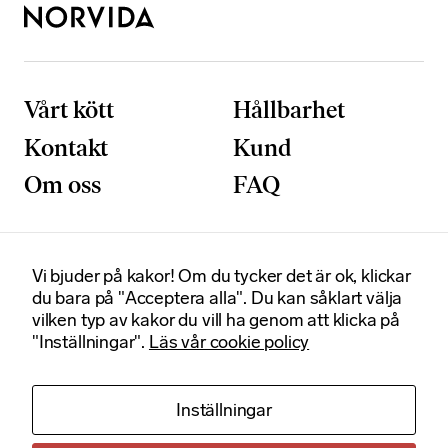
a
tt
v
äl
Vårt kött
Hållbarhet
ja
b
Kontakt
Kund
o
rt
Om oss
FAQ
.
D
e
b
Vi bjuder på kakor! Om du tycker det är ok, klickar
Postadress
Besöksadress
e
du bara på "Acceptera alla". Du kan såklart välja
h
Box 92020
Smedjegatan 6
vilken typ av kakor du vill ha genom att klicka på
120 06 Stockholm
131 54 Sickla
ö
"Inställningar".
Läs vår cookie policy
v
Certifikat
s
f
Kontakt
Org. nummer
Inställningar
ö
r
+46(0) 8-555 910 00
556312-1390