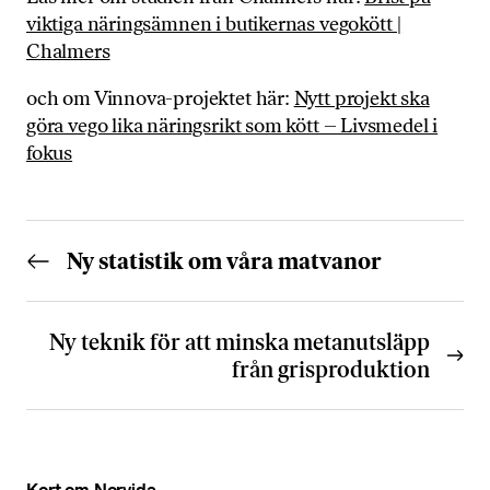
viktiga näringsämnen i butikernas vegokött |
Chalmers
och om Vinnova-projektet här:
Nytt projekt ska
göra vego lika näringsrikt som kött – Livsmedel i
fokus
Ny statistik om våra matvanor
Ny teknik för att minska metanutsläpp
från grisproduktion
N
ö
d
v
ä