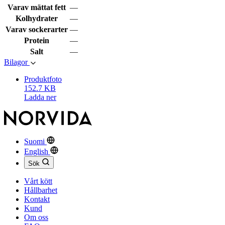
Varav mättat fett
—
Kolhydrater
—
Varav sockerarter
—
Protein
—
Salt
—
Bilagor
Produktfoto
152.7 KB
Ladda ner
Suomi
English
Sök
Vårt kött
Hållbarhet
Kontakt
Kund
Om oss