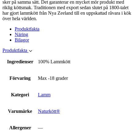
Marknadsföring
sker på samma sätt. Det garanterar en mycket mör produkt med
Genom att dela
riklig köttsmak. Traditionen med export sedan slutet på 1800-talet
med dig av dina
har gjort lammkött från Nya Zeeland till en uppskattad råvara i kök
intressen och ditt
över hela världen.
beteende när du
Produktfakta
surfar ökar du
Näring
chansen att få se
Bilagor
personligt
anpassat innehåll
Produktfakta
och erbjudanden.
Ingredienser
100% Lammkött
Förvaring
Max -18 grader
Kategori
Lamm
Varumärke
Naturkött®
Allergener
—