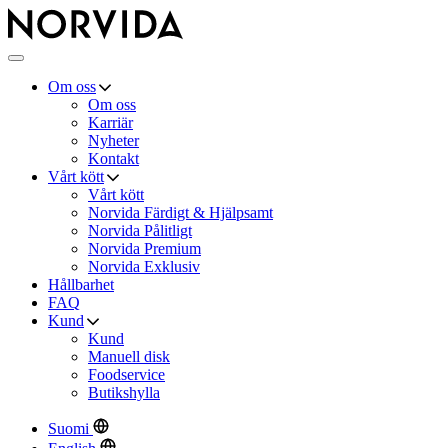
Norvida
×
Meny
Om oss
Om oss
Karriär
Nyheter
Kontakt
Vårt kött
Vårt kött
Norvida Färdigt & Hjälpsamt
Norvida Pålitligt
Norvida Premium
Norvida Exklusiv
Hållbarhet
FAQ
Kund
Kund
Manuell disk
Foodservice
Butikshylla
Suomi