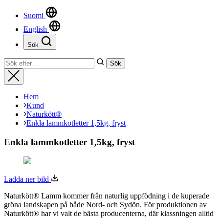
uppbyggnad,
Suomi
baserat på
hur hemsidan
English
används.
Sök
Stäng
Sök
Sök
Upplevelse
efter:
Stäng
För att vår
hemsida ska
prestera så
Hem
bra som
Kund
möjligt
Naturkött®
under ditt
Enkla lammkotletter 1,5kg, fryst
besök. Om
du nekar de
Enkla lammkotletter 1,5kg, fryst
här kakorna
kommer viss
funktionalitet
att försvinna
Ladda ner bild
från
hemsidan.
Naturkött® Lamm kommer från naturlig uppfödning i de kuperade
gröna landskapen på både Nord- och Sydön. För produktionen av
Naturkött® har vi valt de bästa producenterna, där klassningen alltid