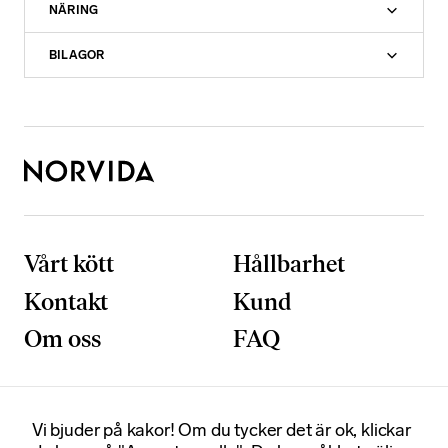
NÄRING
BILAGOR
Vårt kött
Hållbarhet
Kontakt
Kund
Om oss
FAQ
N
ö
d
v
Vi bjuder på kakor! Om du tycker det är ok, klickar
ä
Postadress
Besöksadress