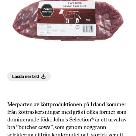
Ladda ner bild
Merparten av köttproduktionen på Irland kommer
från köttraskorsningar med gräs i olika former som
dominerande föda. John’s Selection® är ett urval av
bra ”butcher cows”, som genom noggrann
selektering utifrån konformitet och storlek ger ett