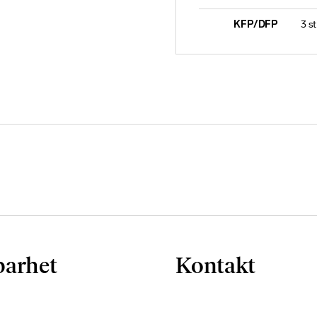
KFP/DFP
3 st
barhet
Kontakt