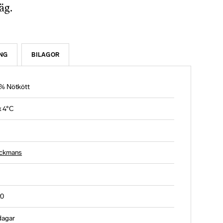
äg.
NG
BILAGOR
% Nötkött
 4°C
ckmans
20
dagar