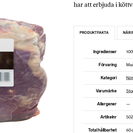
har att erbjuda i köttv
PRODUKTFAKTA
NÄRI
Ingredienser
100
Förvaring
Max
Kategori
Nöt
Varumärke
Sto
Allergener
—
Artikelnr
50
Total hållbarhet
60 