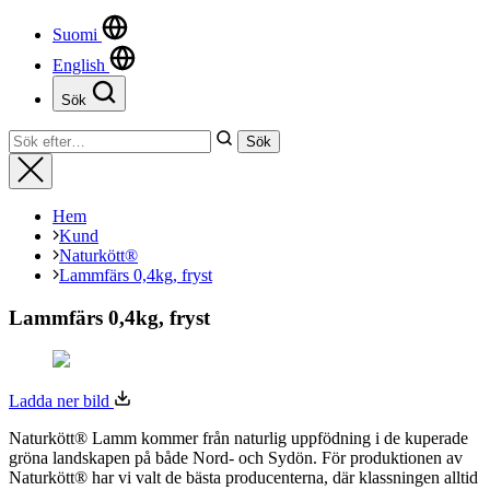
uppbyggnad,
Suomi
baserat på
hur hemsidan
English
används.
Sök
Stäng
Sök
Sök
Upplevelse
efter:
Stäng
För att vår
hemsida ska
prestera så
Hem
bra som
Kund
möjligt
Naturkött®
under ditt
Lammfärs 0,4kg, fryst
besök. Om
du nekar de
Lammfärs 0,4kg, fryst
här kakorna
kommer viss
funktionalitet
att försvinna
Ladda ner bild
från
hemsidan.
Naturkött® Lamm kommer från naturlig uppfödning i de kuperade
gröna landskapen på både Nord- och Sydön. För produktionen av
Naturkött® har vi valt de bästa producenterna, där klassningen alltid