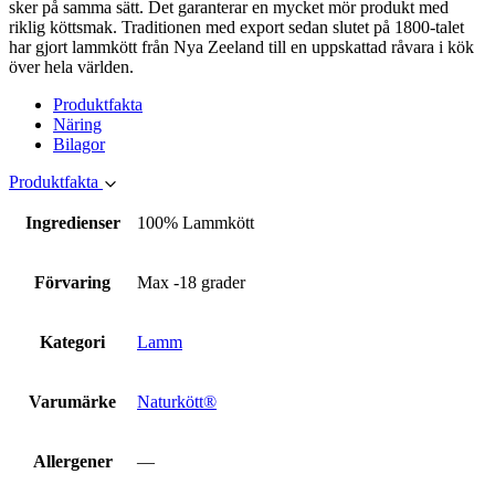
Marknadsföring
sker på samma sätt. Det garanterar en mycket mör produkt med
Genom att dela
riklig köttsmak. Traditionen med export sedan slutet på 1800-talet
med dig av dina
har gjort lammkött från Nya Zeeland till en uppskattad råvara i kök
intressen och ditt
över hela världen.
beteende när du
Produktfakta
surfar ökar du
Näring
chansen att få se
Bilagor
personligt
anpassat innehåll
Produktfakta
och erbjudanden.
Ingredienser
100% Lammkött
Förvaring
Max -18 grader
Kategori
Lamm
Varumärke
Naturkött®
Allergener
—