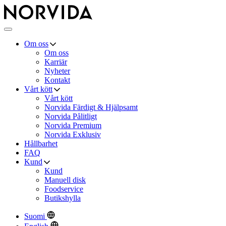
Norvida
×
Meny
Om oss
Om oss
Karriär
Nyheter
Kontakt
Vårt kött
Vårt kött
Norvida Färdigt & Hjälpsamt
Norvida Pålitligt
Norvida Premium
Norvida Exklusiv
Hållbarhet
FAQ
Kund
Kund
Manuell disk
Foodservice
Butikshylla
Suomi