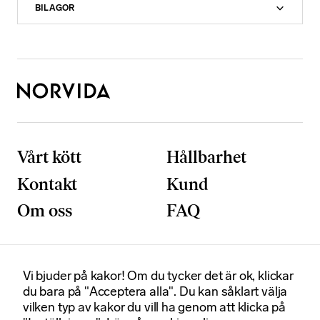
BILAGOR
Vårt kött
Hållbarhet
Kontakt
Kund
Om oss
FAQ
N
ö
Vi bjuder på kakor! Om du tycker det är ok, klickar
d
Postadress
Besöksadress
du bara på "Acceptera alla". Du kan såklart välja
v
Box 92020
Smedjegatan 6
vilken typ av kakor du vill ha genom att klicka på
ä
120 06 Stockholm
131 54 Sickla