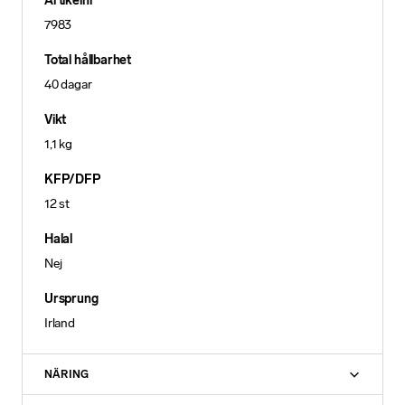
Artikelnr
7983
Total hållbarhet
40 dagar
Vikt
1,1 kg
KFP/DFP
12 st
Halal
Nej
Ursprung
Irland
NÄRING