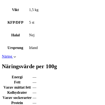
Vikt
1,5 kg
KFP/DFP
5 st
Halal
Nej
Ursprung
Irland
Näring
Näringsvärde per 100g
Energi
—
Fett
—
Varav mättat fett
—
Kolhydrater
—
Varav sockerarter
—
Protein
—