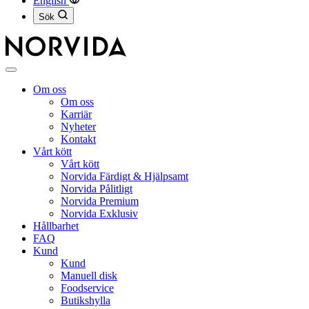
English
Sök
Stäng
meny
Om oss
Om oss
Karriär
Nyheter
Kontakt
Vårt kött
Vårt kött
Norvida Färdigt & Hjälpsamt
Norvida Pålitligt
Norvida Premium
Norvida Exklusiv
Hållbarhet
FAQ
Kund
Kund
Manuell disk
Foodservice
Butikshylla