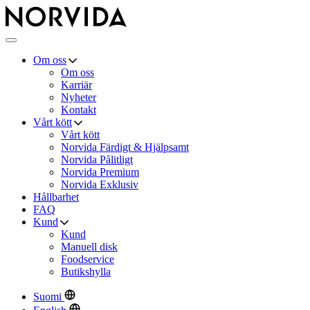
Norvida
Meny
Om oss
Om oss
Karriär
Nyheter
Kontakt
Vårt kött
Vårt kött
Norvida Färdigt & Hjälpsamt
Norvida Pålitligt
Norvida Premium
Norvida Exklusiv
Hållbarhet
FAQ
Kund
Kund
Manuell disk
Foodservice
Butikshylla
Suomi