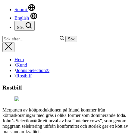
Suomi
English
Sök
Stäng
Sök
Sök
efter:
Stäng
Hem
Kund
Johns Selection®
Rostbiff
Rostbiff
Merparten av köttproduktionen på Irland kommer från
köttraskorsningar med gräs i olika former som dominerande föda.
John’s Selection® är ett urval av bra ”butcher cows”, som genom
noggrann selektering utifrån konformitet och storlek ger ett kött av
bra standardkvalitet.