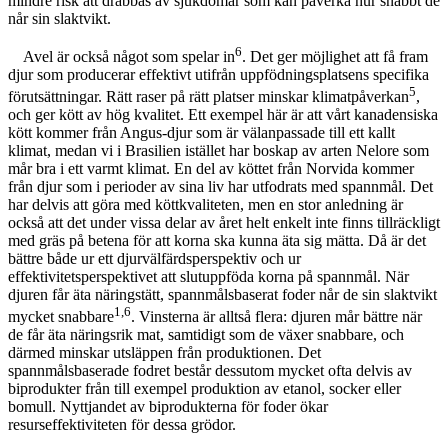
mindre risk att drabbas av sjukdomar som kan påverka hur snabbt de
når sin slaktvikt.
6
Avel är också något som spelar in
. Det ger möjlighet att få fram
djur som producerar effektivt utifrån uppfödningsplatsens specifika
5
förutsättningar. Rätt raser på rätt platser minskar klimatpåverkan
,
och ger kött av hög kvalitet. Ett exempel här är att vårt kanadensiska
kött kommer från Angus-djur som är välanpassade till ett kallt
klimat, medan vi i Brasilien istället har boskap av arten Nelore som
mår bra i ett varmt klimat. En del av köttet från Norvida kommer
från djur som i perioder av sina liv har utfodrats med spannmål. Det
har delvis att göra med köttkvaliteten, men en stor anledning är
också att det under vissa delar av året helt enkelt inte finns tillräckligt
med gräs på betena för att korna ska kunna äta sig mätta. Då är det
bättre både ur ett djurvälfärdsperspektiv och ur
effektivitetsperspektivet att slutuppföda korna på spannmål. När
djuren får äta näringstätt, spannmålsbaserat foder når de sin slaktvikt
1,6
mycket snabbare
. Vinsterna är alltså flera: djuren mår bättre när
de får äta näringsrik mat, samtidigt som de växer snabbare, och
därmed minskar utsläppen från produktionen. Det
spannmålsbaserade fodret består dessutom mycket ofta delvis av
biprodukter från till exempel produktion av etanol, socker eller
bomull. Nyttjandet av biprodukterna för foder ökar
resurseffektiviteten för dessa grödor.