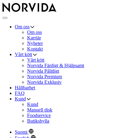
Norvida
×
Meny
Om oss
Om oss
Karriär
Nyheter
Kontakt
Vårt kött
Vårt kött
Norvida Färdigt & Hjälpsamt
Norvida Pålitligt
Norvida Premium
Norvida Exklusiv
Hållbarhet
FAQ
Kund
Kund
Manuell disk
Foodservice
Butikshylla
Suomi