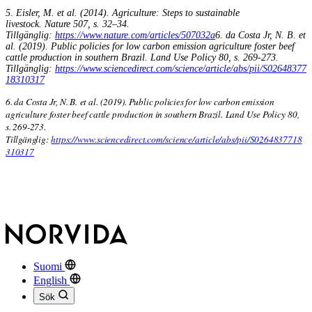
5. Eisler, M. et al. (2014). Agriculture: Steps to sustainable
livestock. Nature 507, s. 32–34.
Tillgänglig:
https://www.nature.com/articles/507032a
6. da Costa Jr, N. B.
et
al.
(2019). Public policies for low carbon emission agriculture foster beef
cattle production in southern Brazil.
Land Use Policy
80, s. 269-273.
Tillgänglig:
https://www.sciencedirect.com/science/article/abs/pii/S02648377
18310317
6. da Costa Jr, N. B.
et al.
(2019). Public policies for low carbon emission
agriculture foster beef cattle production in southern Brazil.
Land Use Policy
80,
s. 269-273.
Tillgänglig:
https://www.sciencedirect.com/science/article/abs/pii/S0264837718
310317
Suomi
English
Sök