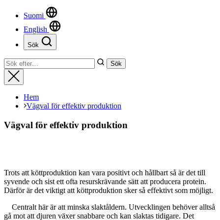
uppbyggnad,
Suomi
baserat på
hur hemsidan
English
används.
Sök
Stäng
Sök
Sök
Upplevelse
efter:
Stäng
För att vår
hemsida ska
prestera så
Hem
bra som
Vägval för effektiv produktion
möjligt
under ditt
Vägval för effektiv produktion
besök. Om
du nekar de
här kakorna
kommer viss
funktionalitet
Trots att köttproduktion kan vara positivt och hållbart så är det till
att försvinna
syvende och sist ett ofta resurskrävande sätt att producera protein.
från
Därför är det viktigt att köttproduktion sker så effektivt som möjligt.
hemsidan.
Centralt här är att minska slaktåldern. Utvecklingen behöver alltså
gå mot att djuren växer snabbare och kan slaktas tidigare. Det