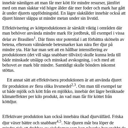
Marknadsföring
innebär nämligen att man får mer kött för mindre resurser, jämfört
Genom att dela
med om man slaktar vid högre ålder där mer foder och mark har gått
med dig av dina
åt under djurets uppfödningstid. En lägre slaktålder innebär också att
intressen och ditt
djuret hinner släppa ut mindre metan under sin livstid.
beteende när du
surfar ökar du
Effektivisering av köttproduktionen är särskilt viktig i områden där
chansen att få se
man behöver använda mindre mark för jordbruk, till exempel i vissa
personligt
1
delar av Brasilien
. Där finns stor potential i att förbättra skötseln av
anpassat innehåll
betena, eftersom välmående betesmarker kan nära fler djur på
och erbjudanden.
mindre yta. Här har man sett att en hållbar intensifiering av
produktionen (det vill säga snabbare tillväxt) skulle kunna leda till
både minskade utsläpp och minskad avskogning, i och med att
behovet av mark blir mindre. Samtidigt skulle bönders inkomst
stöttas.
Ett annat sätt att effektivisera produktionen är att använda djuret
2,3
för produktion av flera olika livsmedel
. Om man till exempel tar
ut både mjölk och kött från en mjölkko, innebär det lägre beräknade
klimateffekter per kilo produkt, än vad man får för köttet från
köttdjur.
Effektivare produktion kan också innebära ökad djurvälfärd. Friska
4,5
djur växer bättre och snabbare
. När djuren mår bra löper de