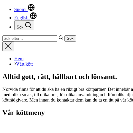
uppbyggnad,
Suomi
baserat på
hur hemsidan
English
används.
Sök
Stäng
Sök
Sök
Upplevelse
efter:
Stäng
För att vår
hemsida ska
prestera så
Hem
bra som
Vårt kött
möjligt
under ditt
Alltid gott, rätt, hållbart och lönsamt.
besök. Om
du nekar de
här kakorna
Norvida finns för att du ska ha en riktigt bra köttpartner. Det innebär 
kommer viss
med olika smak, till olika pris, för olika användning och från olika dj
funktionalitet
köttrådgivare. Men innan du kontaktar dem kan du ta en titt på vår kött
att försvinna
från
Vår köttmeny
hemsidan.