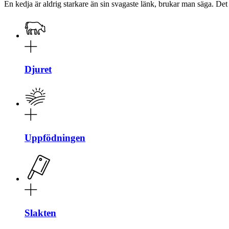
En kedja är aldrig starkare än sin svagaste länk, brukar man säga. Det ä
Djuret
Uppfödningen
Slakten