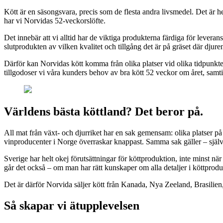
Kött är en säsongsvara, precis som de flesta andra livsmedel. Det är h
har vi Norvidas 52-veckorslöfte.
Det innebär att vi alltid har de viktiga produkterna färdiga för lever
slutprodukten av vilken kvalitet och tillgång det är på gräset där djure
Därför kan Norvidas kött komma från olika platser vid olika tidpunkter
tillgodoser vi våra kunders behov av bra kött 52 veckor om året, samt
Världens bästa köttland? Det beror på.
All mat från växt- och djurriket har en sak gemensam: olika platser på j
vinproducenter i Norge överraskar knappast. Samma sak gäller – självkl
Sverige har helt okej förutsättningar för köttproduktion, inte minst n
går det också – om man har rätt kunskaper om alla detaljer i köttprodukt
Det är därför Norvida säljer kött från Kanada, Nya Zeeland, Brasilien,
Så skapar vi ätupplevelsen