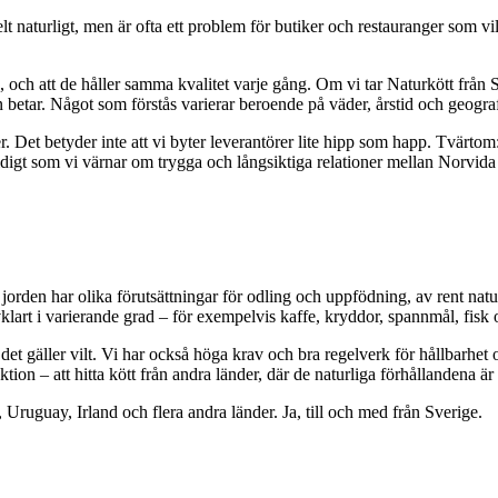
elt naturligt, men är ofta ett problem för butiker och restauranger som v
ans, och att de håller samma kvalitet varje gång. Om vi tar Naturkött fr
n betar. Något som förstås varierar beroende på väder, årstid och geograf
. Det betyder inte att vi byter leverantörer lite hipp som happ. Tvärto
idigt som vi värnar om trygga och långsiktiga relationer mellan Norvid
orden har olika förutsättningar för odling och uppfödning, av rent naturl
art i varierande grad – för exempelvis kaffe, kryddor, spannmål, fisk o
är det gäller vilt. Vi har också höga krav och bra regelverk för hållba
ion – att hitta kött från andra länder, där de naturliga förhållandena är
 Uruguay, Irland och flera andra länder. Ja, till och med från Sverige.