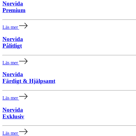
Marknadsföring
Norvida
Genom att dela
Premium
med dig av dina
intressen och ditt
beteende när du
Läs mer
surfar ökar du
chansen att få se
Norvida
personligt
Pålitligt
anpassat innehåll
och erbjudanden.
Läs mer
Norvida
Färdigt & Hjälpsamt
Läs mer
Norvida
Exklusiv
Läs mer