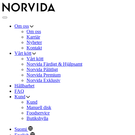
Norvida
×
Meny
Om oss
Om oss
Karriär
Nyheter
Kontakt
Vårt kött
Vårt kött
Norvida Färdigt & Hjälpsamt
Norvida Pålitligt
Norvida Premium
Norvida Exklusiv
Hållbarhet
FAQ
Kund
Kund
Manuell disk
Foodservice
Butikshylla
Suomi