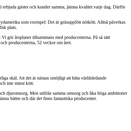
ill erbjuda gäster och kunder samma, jämna kvalitet varje dag. Därför
ån Sydamerika som exempel: Det är gräsuppfött nötkött. Alltså påverkas
isk plats.
m: Vi gör årsplaner tillsammans med producenterna. På så sätt
a och producenterna, 52 veckor om året.
iga skäl. Att det är nästan omöjligt att hitta världsledande
ch inte minst kött.
rhet och djuromsorg. Men utifrån samma omsorg och lika höga ambitioner
 ännu bättre och där det finns fantastiska producenter.