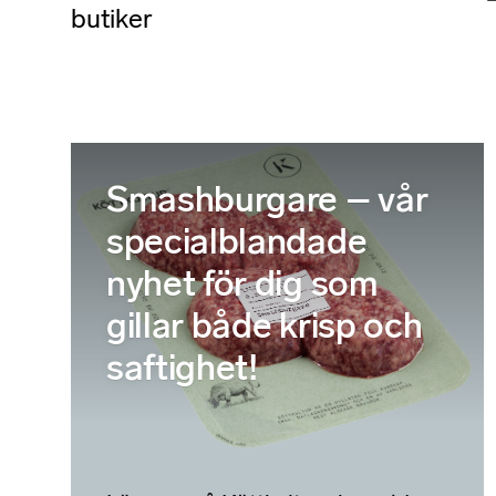
butiker
Smashburgare – vår
specialblandade
nyhet för dig som
gillar både krisp och
saftighet!