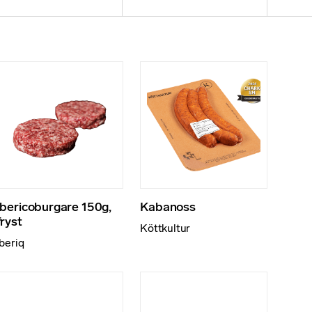
Ibericoburgare 150g,
Kabanoss
fryst
Köttkultur
Iberiq