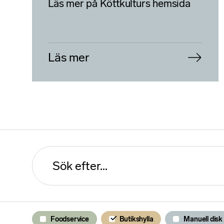
Läs mer på Köttkulturs hemsida
Läs mer
Foodservice
Butikshylla
Manuell disk