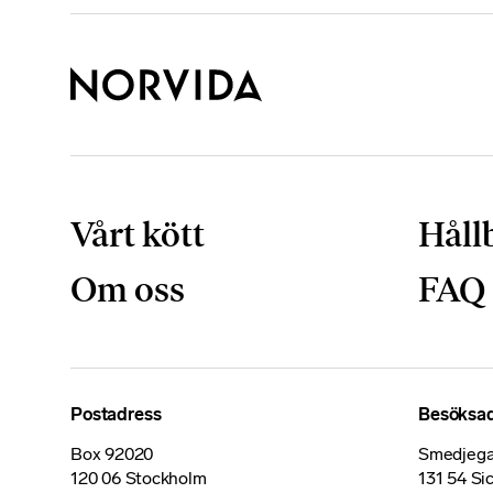
Vårt kött
Håll
Om oss
FAQ
Postadress
Besöksa
Box 92020
Smedjega
120 06 Stockholm
131 54 Si