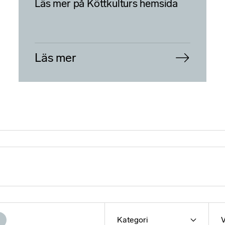
Läs mer på Köttkulturs hemsida
Läs mer
Kategori