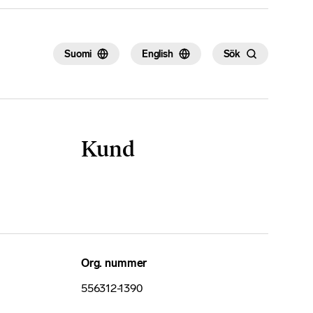
Suomi
English
Sök
Kund
Org. nummer
556312-1390