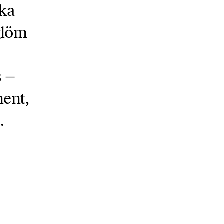
lka
glöm
s –
ment,
.