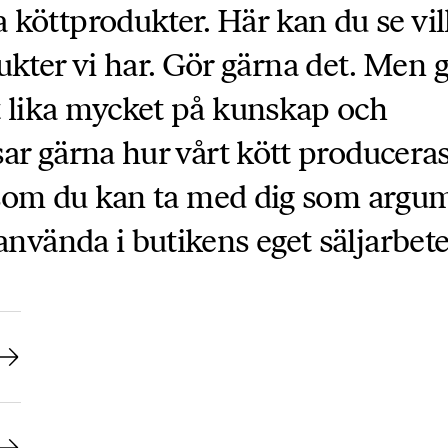
köttprodukter. Här kan du se vi
ter vi har. Gör gärna det. Men 
st lika mycket på kunskap och
isar gärna hur vårt kött producera
lt som du kan ta med dig som argu
använda i butikens eget säljarbete