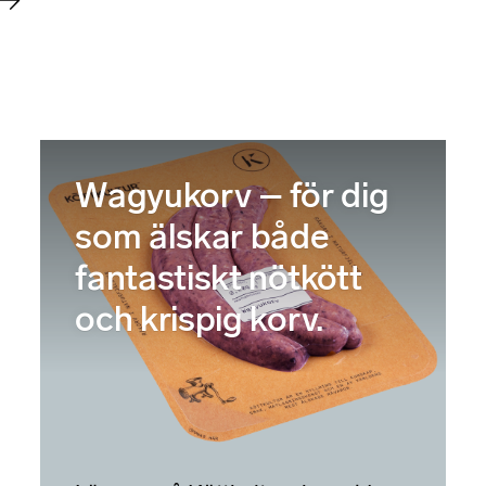
Wagyukorv – för dig
som älskar både
fantastiskt nötkött
och krispig korv.