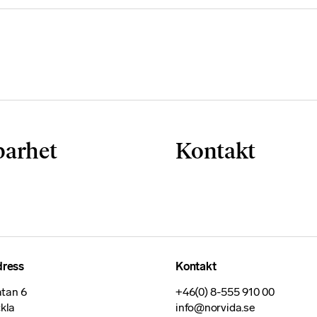
e
s
s
a
k
a
k
o
r
barhet
Kontakt
g
å
r
in
t
e
a
dress
Kontakt
tt
tan 6
+46(0) 8-555 910 00
v
ckla
info@norvida.se