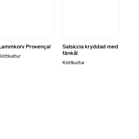
Lammkorv Provençal
Salsiccia kryddad med
fänkål
Köttkultur
Köttkultur