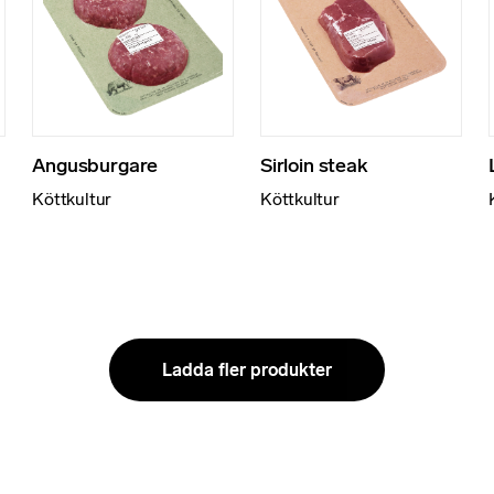
Angusburgare
Sirloin steak
N
Köttkultur
Köttkultur
ö
d
v
ä
n
d
Ladda fler produkter
i
g
a
D