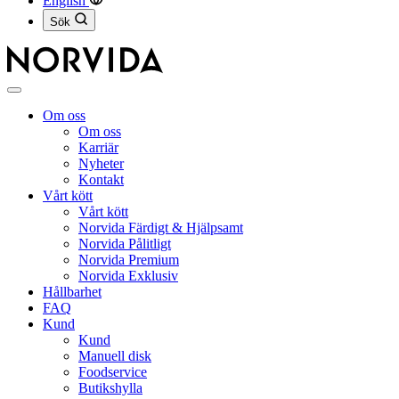
English
Sök
Stäng
meny
Om oss
Om oss
Karriär
Nyheter
Kontakt
Vårt kött
Vårt kött
Norvida Färdigt & Hjälpsamt
Norvida Pålitligt
Norvida Premium
Norvida Exklusiv
Hållbarhet
FAQ
Kund
Kund
Manuell disk
Foodservice
Butikshylla