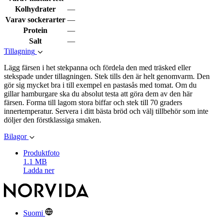
Kolhydrater
—
Varav sockerarter
—
Protein
—
Salt
—
Tillagning
Lägg färsen i het stekpanna och fördela den med träsked eller
stekspade under tillagningen. Stek tills den är helt genomvarm. Den
gör sig mycket bra i till exempel en pastasås med tomat. Om du
gillar hamburgare ska du absolut testa att göra dem av den här
färsen. Forma till lagom stora biffar och stek till 70 graders
innertemperatur. Servera i ditt bästa bröd och välj tillbehör som inte
döljer den förstklassiga smaken.
Bilagor
Produktfoto
1.1 MB
Ladda ner
Suomi