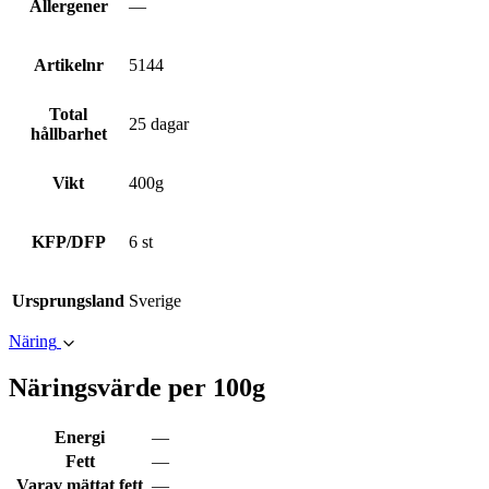
Allergener
—
Artikelnr
5144
Total
25 dagar
hållbarhet
Vikt
400g
KFP/DFP
6 st
Ursprungsland
Sverige
Näring
Näringsvärde per 100g
Energi
—
Fett
—
Varav mättat fett
—