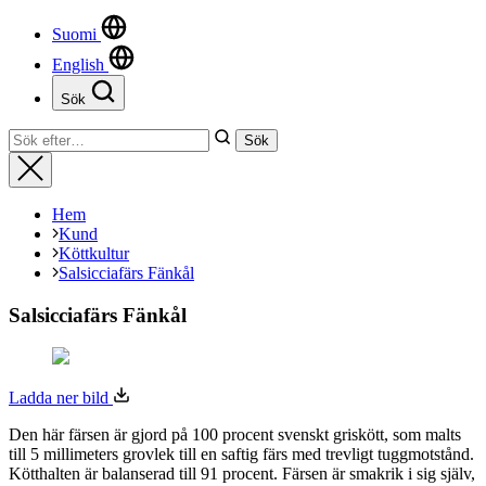
Suomi
English
Sök
Stäng
Sök
Sök
efter:
Stäng
Hem
Kund
Köttkultur
Salsicciafärs Fänkål
Salsicciafärs Fänkål
Ladda ner bild
Den här färsen är gjord på 100 procent svenskt griskött, som malts
till 5 millimeters grovlek till en saftig färs med trevligt tuggmotstånd.
Kötthalten är balanserad till 91 procent. Färsen är smakrik i sig själv,