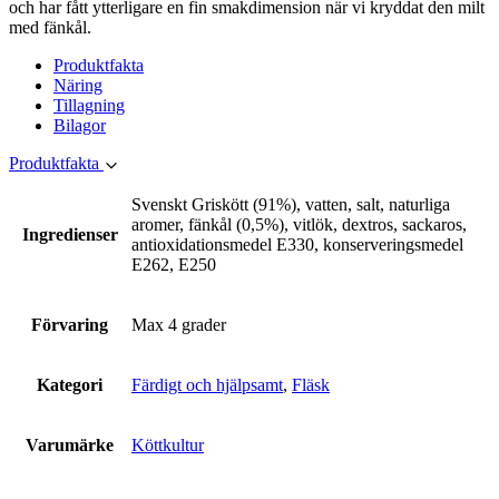
och har fått ytterligare en fin smakdimension när vi kryddat den milt
med fänkål.
Produktfakta
Näring
Tillagning
Bilagor
Produktfakta
Svenskt Griskött (91%), vatten, salt, naturliga
aromer, fänkål (0,5%), vitlök, dextros, sackaros,
Ingredienser
antioxidationsmedel E330, konserveringsmedel
E262, E250
Förvaring
Max 4 grader
Kategori
Färdigt och hjälpsamt
,
Fläsk
Varumärke
Köttkultur