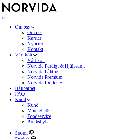
Norvida
Meny
Om oss
Om oss
Karriär
Nyheter
Kontakt
Vårt kött
Vårt kött
Norvida Färdigt & Hjälpsamt
Norvida Pålitligt
Norvida Premium
Norvida Exklusiv
Hållbarhet
FAQ
Kund
Kund
Manuell disk
Foodservice
Butikshylla
Suomi