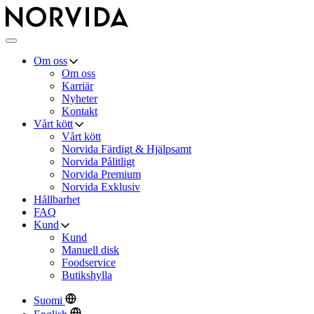
×
Norvida
Meny
Om oss
Om oss
Karriär
Nyheter
Kontakt
Vårt kött
Vårt kött
Norvida Färdigt & Hjälpsamt
Norvida Pålitligt
Norvida Premium
Norvida Exklusiv
Hållbarhet
FAQ
Kund
Kund
Manuell disk
Foodservice
Butikshylla
Suomi