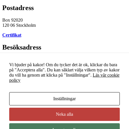
Postadress
Box 92020
120 06 Stockholm
Certifikat
Besöksadress
Smedjegatan 6
131 54 Sickla
Vi bjuder på kakor! Om du tycker det är ok, klickar du bara
på "Acceptera alla". Du kan såklart välja vilken typ av kakor
du vill ha genom att klicka på "Inställningar".
Läs vår cookie
Kontakt
policy
+46(0) 8-555 910 00
info@norvida.se
Inställningar
Org. nummer
Neka alla
556312-1390
© 2026
Norvida AB