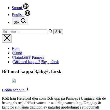
hur hemsidan
används.
Suomi
English
Sök
Upplevelse
För att vår
Stäng
Sök
Sök
hemsida ska
efter:
prestera så
Stäng
bra som
möjligt
Hem
under ditt
Kund
besök. Om
Naturkött® Pampas
du nekar de
Biff med kappa 3,5kg+, färsk
här kakorna
kommer viss
Biff med kappa 3,5kg+, färsk
funktionalitet
att försvinna
från
hemsidan.
Ladda ner bild
Kött från Hereford-djur som föds upp på Pampas i Uruguay, där de
Marknadsföring
betar gräs och dricker vatten ur naturliga vattendrag. Uruguay är
Genom att dela
känt för sin långa tradition av naturlig uppfödning i ett optimalt