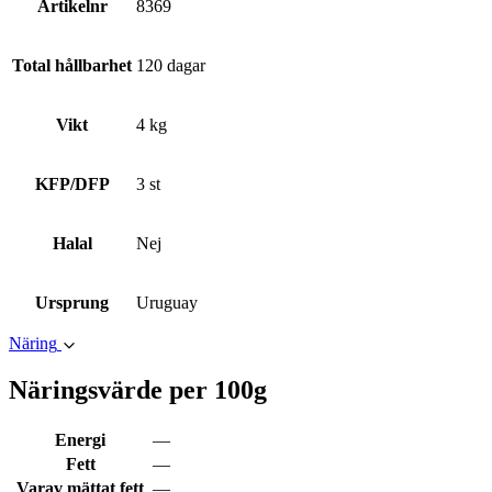
Artikelnr
8369
Total hållbarhet
120 dagar
Vikt
4 kg
KFP/DFP
3 st
Halal
Nej
Ursprung
Uruguay
Näring
Näringsvärde per 100g
Energi
—
Fett
—
Varav mättat fett
—