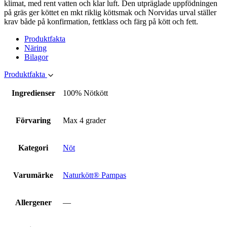
med dig av dina
klimat, med rent vatten och klar luft. Den utpräglade uppfödningen
intressen och ditt
på gräs ger köttet en mkt riklig köttsmak och Norvidas urval ställer
beteende när du
krav både på konfirmation, fettklass och färg på kött och fett.
surfar ökar du
chansen att få se
Produktfakta
personligt
Näring
anpassat innehåll
Bilagor
och erbjudanden.
Produktfakta
Ingredienser
100% Nötkött
Förvaring
Max 4 grader
Kategori
Nöt
Varumärke
Naturkött® Pampas
Allergener
—