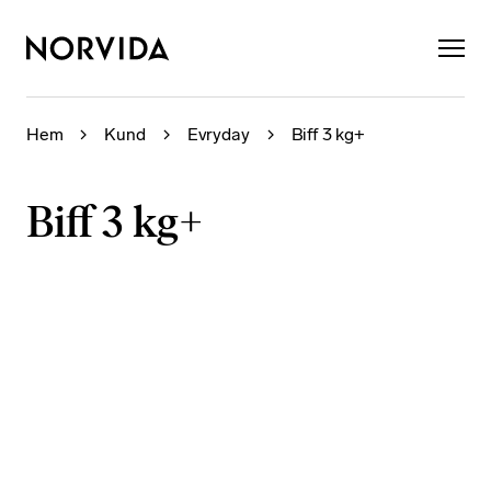
×
Hem
Kund
Evryday
Biff 3 kg+
Biff 3 kg+