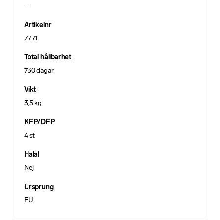
—
Artikelnr
7771
Total hållbarhet
730 dagar
Vikt
3,5 kg
KFP/DFP
4 st
Halal
Nej
Ursprung
EU