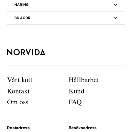
NÄRING
BILAGOR
Vårt kött
Hållbarhet
Kontakt
Kund
N
ö
Om oss
FAQ
d
v
ä
n
d
Postadress
Besöksadress