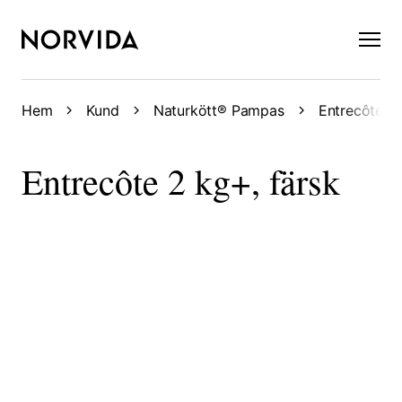
×
Hem
Kund
Naturkött® Pampas
Entrecôte 2 
Entrecôte 2 kg+, färsk