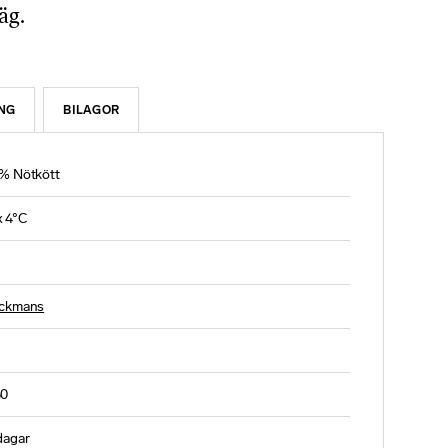
äg.
NG
BILAGOR
% Nötkött
 4°C
ckmans
60
dagar