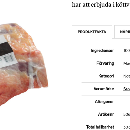
har att erbjuda i köttv
PRODUKTFAKTA
NÄRI
Ingredienser
100
Förvaring
Max
Kategori
Nöt
Varumärke
Sto
Allergener
—
Artikelnr
50
Total hållbarhet
30 