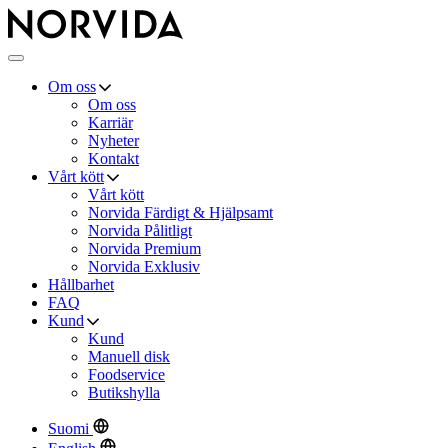
Norvida
Meny
Om oss
Om oss
Karriär
Nyheter
Kontakt
Vårt kött
Vårt kött
Norvida Färdigt & Hjälpsamt
Norvida Pålitligt
Norvida Premium
Norvida Exklusiv
Hållbarhet
FAQ
Kund
Kund
Manuell disk
Foodservice
Butikshylla
Suomi