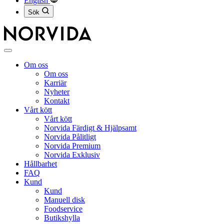
English
Sök
Stäng
meny
Om oss
Om oss
Karriär
Nyheter
Kontakt
Vårt kött
Vårt kött
Norvida Färdigt & Hjälpsamt
Norvida Pålitligt
Norvida Premium
Norvida Exklusiv
Hållbarhet
FAQ
Kund
Kund
Manuell disk
Foodservice
Butikshylla