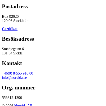
Postadress
Box 92020
120 06 Stockholm
Certifikat
Besöksadress
Smedjegatan 6
131 54 Sickla
Kontakt
+46(0) 8-555 910 00
info@norvida.se
Org. nummer
556312-1390
© 2026
Norvida AB