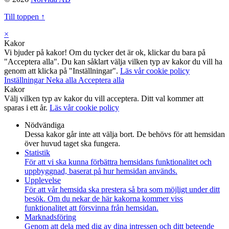
Till toppen ↑
×
Kakor
Vi bjuder på kakor! Om du tycker det är ok, klickar du bara på
"Acceptera alla". Du kan såklart välja vilken typ av kakor du vill ha
genom att klicka på "Inställningar".
Läs vår cookie policy
Inställningar
Neka alla
Acceptera alla
Kakor
Välj vilken typ av kakor du vill acceptera. Ditt val kommer att
sparas i ett år.
Läs vår cookie policy
Nödvändiga
Dessa kakor går inte att välja bort. De behövs för att hemsidan
över huvud taget ska fungera.
Statistik
För att vi ska kunna förbättra hemsidans funktionalitet och
uppbyggnad, baserat på hur hemsidan används.
Upplevelse
För att vår hemsida ska prestera så bra som möjligt under ditt
besök. Om du nekar de här kakorna kommer viss
funktionalitet att försvinna från hemsidan.
Marknadsföring
Genom att dela med dig av dina intressen och ditt beteende