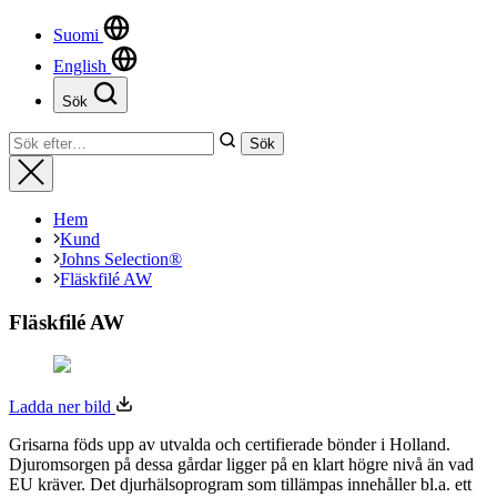
Suomi
English
Sök
Stäng
Sök
Sök
efter:
Stäng
Hem
Kund
Johns Selection®
Fläskfilé AW
Fläskfilé AW
Ladda ner bild
Grisarna föds upp av utvalda och certifierade bönder i Holland.
Djuromsorgen på dessa gårdar ligger på en klart högre nivå än vad
EU kräver. Det djurhälsoprogram som tillämpas innehåller bl.a. ett