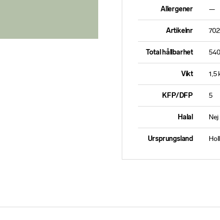
Allergener
—
Artikelnr
702
Total hållbarhet
540
Vikt
1,5 
KFP/DFP
5
Halal
Nej
Ursprungsland
Hol