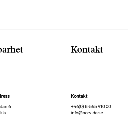
barhet
Kontakt
dress
Kontakt
tan 6
+46(0) 8-555 910 00
ckla
info@norvida.se