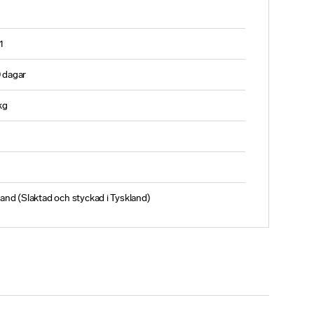
1
 dagar
kg
land (Slaktad och styckad i Tyskland)