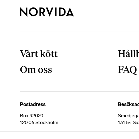
Vårt kött
Håll
Om oss
FAQ
Postadress
Besöksa
Box 92020
Smedjega
120 06 Stockholm
131 54 Si
Certifikat