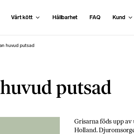
Vårt kött
Hållbarhet
FAQ
Kund
tan huvud putsad
n huvud putsad
Grisarna föds upp av 
Holland. Djuromsorgen