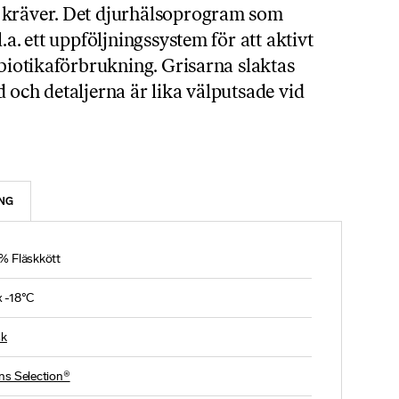
 kräver. Det djurhälsoprogram som
.a. ett uppföljningssystem för att aktivt
ibiotikaförbrukning. Grisarna slaktas
 och detaljerna är lika välputsade vid
NG
% Fläskkött
 -18°C
sk
ns Selection®