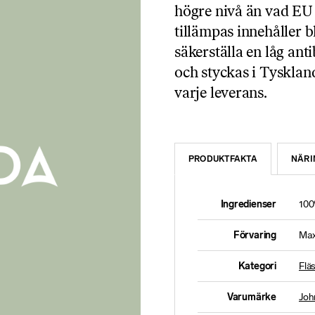
högre nivå än vad EU
tillämpas innehåller bl
säkerställa en låg ant
och styckas i Tyskland
varje leverans.
PRODUKTFAKTA
NÄRI
Ingredienser
100
Förvaring
Max
Kategori
Flä
Varumärke
Joh