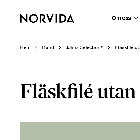
Om oss
Hem
Kund
Johns Selection®
Fläskfilé u
Fläskfilé uta