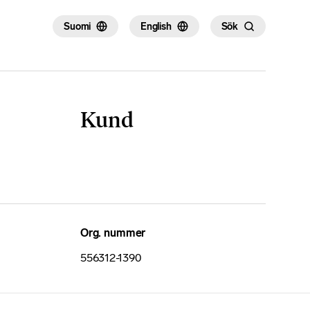
Suomi
English
Sök
Kund
Org. nummer
556312-1390