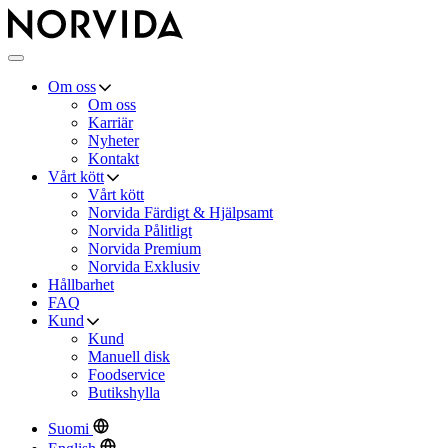
Norvida
Meny
Om oss
Om oss
Karriär
Nyheter
Kontakt
Vårt kött
Vårt kött
Norvida Färdigt & Hjälpsamt
Norvida Pålitligt
Norvida Premium
Norvida Exklusiv
Hållbarhet
FAQ
Kund
Kund
Manuell disk
Foodservice
Butikshylla
Suomi