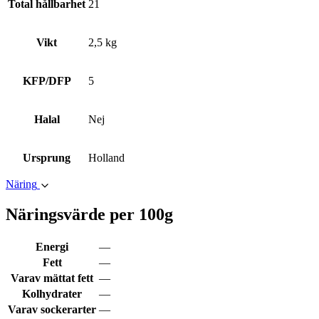
Total hållbarhet
21
Vikt
2,5 kg
KFP/DFP
5
Halal
Nej
Ursprung
Holland
Näring
Näringsvärde per 100g
Energi
—
Fett
—
Varav mättat fett
—
Kolhydrater
—
Varav sockerarter
—