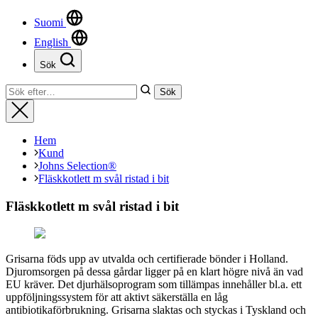
Suomi
English
Sök
Stäng
Sök
Sök
efter:
Stäng
Hem
Kund
Johns Selection®
Fläskkotlett m svål ristad i bit
Fläskkotlett m svål ristad i bit
Grisarna föds upp av utvalda och certifierade bönder i Holland.
Djuromsorgen på dessa gårdar ligger på en klart högre nivå än vad
EU kräver. Det djurhälsoprogram som tillämpas innehåller bl.a. ett
uppföljningssystem för att aktivt säkerställa en låg
antibiotikaförbrukning. Grisarna slaktas och styckas i Tyskland och