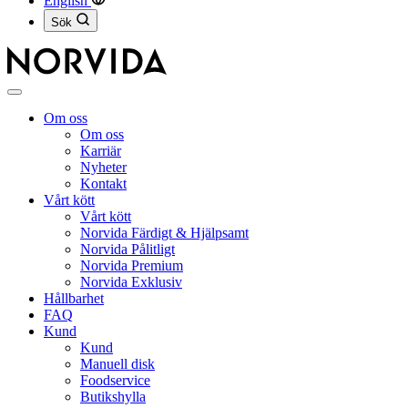
English
Sök
Stäng
meny
Om oss
Om oss
Karriär
Nyheter
Kontakt
Vårt kött
Vårt kött
Norvida Färdigt & Hjälpsamt
Norvida Pålitligt
Norvida Premium
Norvida Exklusiv
Hållbarhet
FAQ
Kund
Kund
Manuell disk
Foodservice
Butikshylla