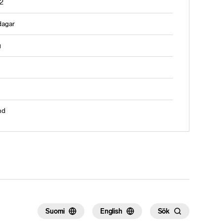
2
dagar
g
nd
Suomi
English
Sök