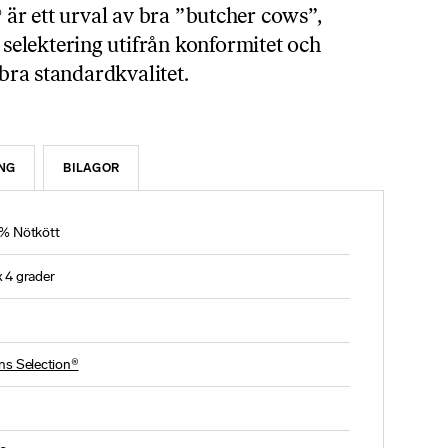
® är ett urval av bra ”butcher cows”,
elektering utifrån konformitet och
 bra standardkvalitet.
NG
BILAGOR
% Nötkött
 4 grader
ns Selection®