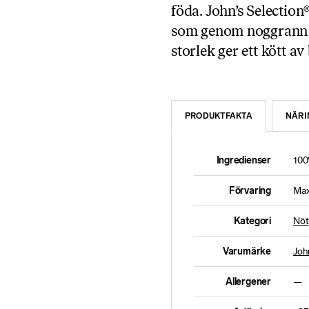
föda. John’s Selection
som genom noggrann s
storlek ger ett kött av
PRODUKTFAKTA
NÄRI
Ingredienser
100
Förvaring
Max
Kategori
Nöt
Varumärke
Joh
Allergener
—