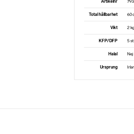
Artikelnr
793
Total hållbarhet
60 
Vikt
2 k
KFP/DFP
5 st
Halal
Nej
Ursprung
Irla