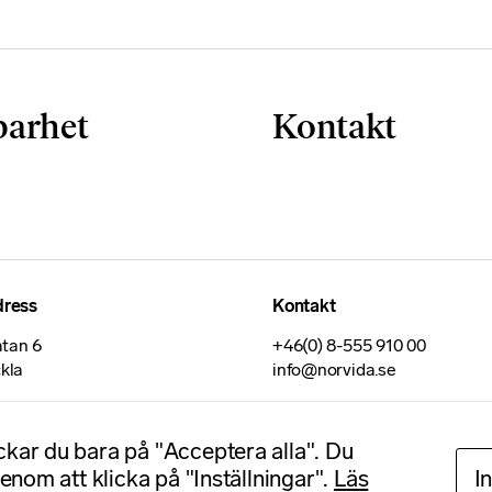
barhet
Kontakt
dress
Kontakt
tan 6
+46(0) 8-555 910 00
ckla
info@norvida.se
ickar du bara på "Acceptera alla". Du
genom att klicka på "Inställningar".
Läs
I