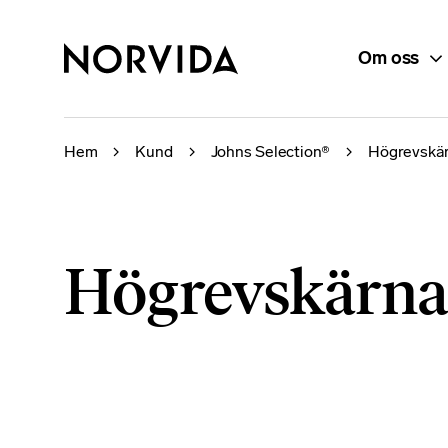
Om oss
Hem
Kund
Johns Selection®
Högrevskärn
Högrevskärna 