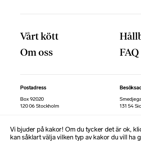
Vårt kött
Håll
Om oss
FAQ
Postadress
Besöksa
Box 92020
Smedjega
120 06 Stockholm
131 54 Si
Certifikat
Vi bjuder på kakor! Om du tycker det är ok, kl
kan såklart välja vilken typ av kakor du vill ha 