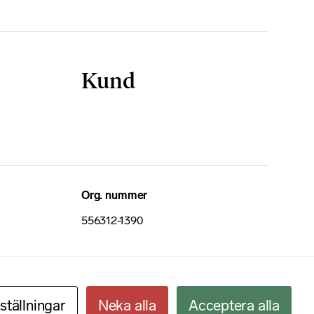
Kund
Org. nummer
556312-1390
nställningar
Neka alla
Acceptera alla