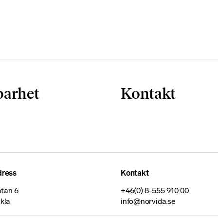
barhet
Kontakt
dress
Kontakt
tan 6
+46(0) 8-555 910 00
ckla
info@norvida.se