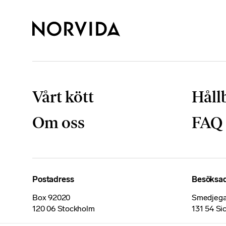
Vårt kött
Håll
Om oss
FAQ
Postadress
Besöksa
Box 92020
Smedjega
120 06 Stockholm
131 54 Si