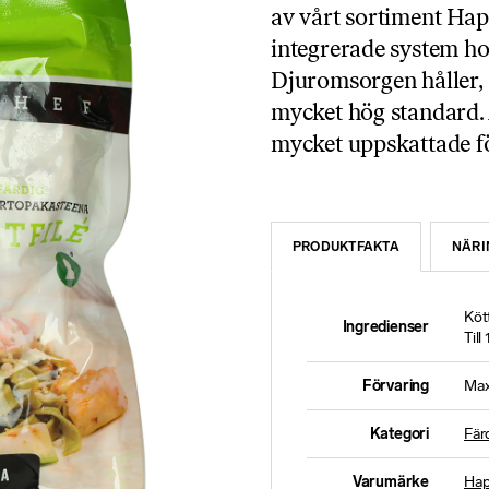
av vårt sortiment Ha
integrerade system ho
Djuromsorgen håller, ä
mycket hög standard. 
mycket uppskattade fö
PRODUKTFAKTA
NÄRI
Kött
Ingredienser
Til
Förvaring
Max
Kategori
Fär
Varumärke
Hap