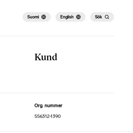
Suomi
English
Sök
Kund
Org. nummer
556312-1390