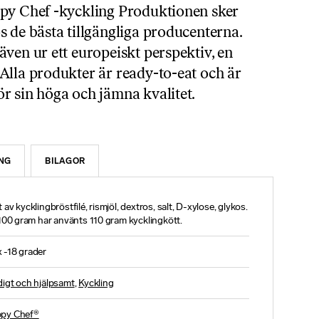
ppy Chef -kyckling Produktionen sker
s de bästa tillgängliga producenterna.
ven ur ett europeiskt perspektiv, en
Alla produkter är ready-to-eat och är
r sin höga och jämna kvalitet.
NG
BILAGOR
 av kycklingbröstfilé, rismjöl, dextros, salt, D-xylose, glykos.
l 100 gram har använts 110 gram kycklingkött.
 -18 grader
digt och hjälpsamt
,
Kyckling
py Chef®