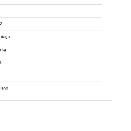
32
 dagar
5 kg
t
iland