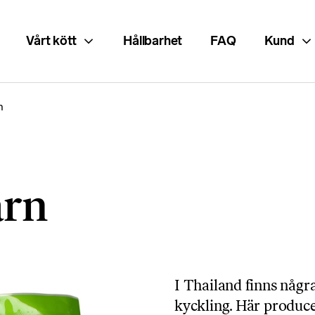
Vårt kött
Hållbarhet
FAQ
Kund
n
ärn
I Thailand finns någr
kyckling. Här produce