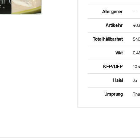
Allergener
—
Artikelnr
40
Total hållbarhet
540
Vikt
0,4
KFP/DFP
10 s
Halal
Ja
Ursprung
Tha