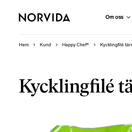
Om oss
Hem
Kund
Happy Chef®
Kycklingfilé tär
Kycklingfilé t