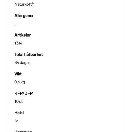
Naturkött®
Allergener
—
Artikelnr
1314
Total hållbarhet
84 dagar
Vikt
0,6 kg
KFP/DFP
10 st
Halal
Ja