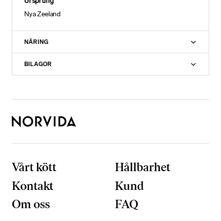
Ursprung
Nya Zeeland
NÄRING
BILAGOR
Vårt kött
Hållbarhet
N
ö
Kontakt
Kund
d
v
Om oss
FAQ
ä