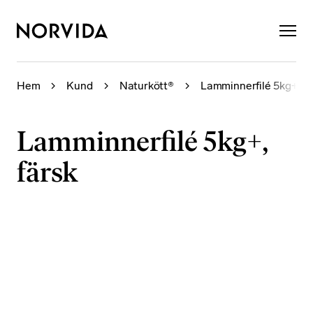
×
Hem
Kund
Naturkött®
Lamminnerfilé 5kg+, fä
Lamminnerfilé 5kg+,
färsk