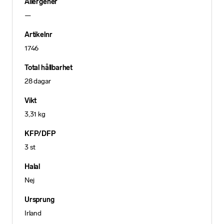
Allergener
—
Artikelnr
1746
Total hållbarhet
28 dagar
Vikt
3,31 kg
KFP/DFP
3 st
Halal
Nej
Ursprung
Irland