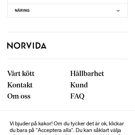
NÄRING
Vårt kött
Hållbarhet
Kontakt
Kund
Om oss
FAQ
N
ö
d
v
Vi bjuder på kakor! Om du tycker det är ok, klickar
Postadress
Besöksadress
ä
du bara på "Acceptera alla". Du kan såklart välja
Box 92020
Smedjegatan 6