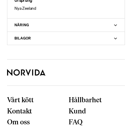
Ursprung
Nya Zeeland
NÄRING
BILAGOR
Vårt kött
Hållbarhet
N
ö
Kontakt
Kund
d
v
Om oss
FAQ
ä