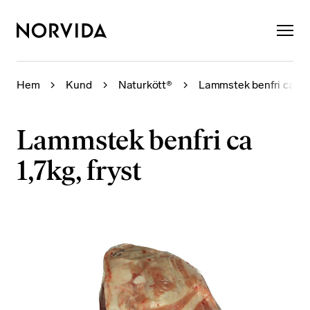
×
Hem
Kund
Naturkött®
Lammstek benfri ca 1,7k
Lammstek benfri ca
1,7kg, fryst