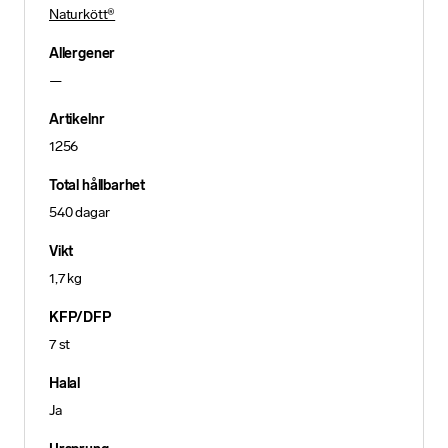
Naturkött®
Allergener
—
Artikelnr
1256
Total hållbarhet
540 dagar
Vikt
1,7 kg
KFP/DFP
7 st
Halal
Ja