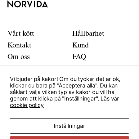
a
D
e
s
s
Vårt kött
Hållbarhet
a
k
Kontakt
Kund
a
k
Om oss
FAQ
o
r
g
Vi bjuder på kakor! Om du tycker det är ok,
å
Postadress
Besöksadress
klickar du bara på "Acceptera alla". Du kan
r
såklart välja vilken typ av kakor du vill ha
in
Box 92020
Smedjegatan 6
genom att klicka på "Inställningar".
Läs vår
t
120 06 Stockholm
131 54 Sickla
cookie policy
e
Certifikat
a
tt
v
Kontakt
Org. nummer
Inställningar
äl
+46(0) 8-555 910 00
556312-1390
ja