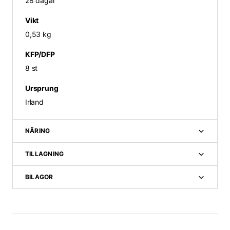
28 dagar
Vikt
0,53 kg
KFP/DFP
8 st
Ursprung
Irland
NÄRING
N
ö
TILLAGNING
d
v
ä
BILAGOR
n
d
i
g