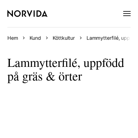
×
Hem
Kund
Köttkultur
Lammytterfilé, uppföd
Lammytterfilé, uppfödd
på gräs & örter