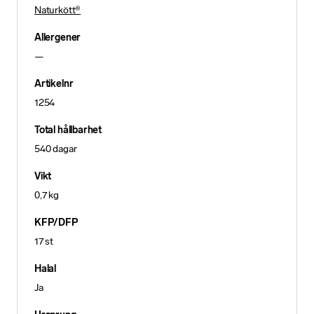
Naturkött®
Allergener
—
Artikelnr
1254
Total hållbarhet
540 dagar
Vikt
0,7 kg
KFP/DFP
17 st
Halal
Ja