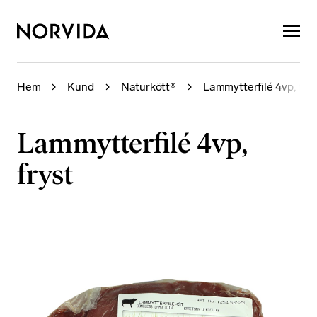
×
Hem
Kund
Naturkött®
Lammytterfilé 4vp, frys
Lammytterfilé 4vp,
fryst