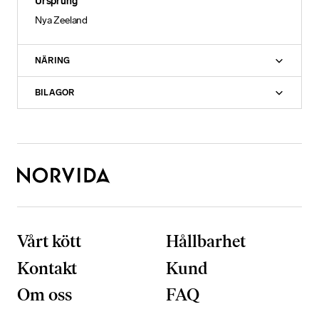
Ursprung
Nya Zeeland
NÄRING
BILAGOR
Vårt kött
Hållbarhet
N
ö
Kontakt
Kund
d
v
Om oss
FAQ
ä