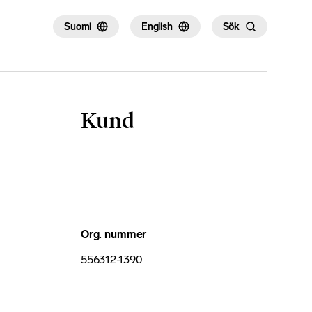
Suomi
English
Sök
Kund
Org. nummer
556312-1390