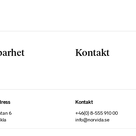
barhet
Kontakt
dress
Kontakt
tan 6
+46(0) 8-555 910 00
ckla
info@norvida.se