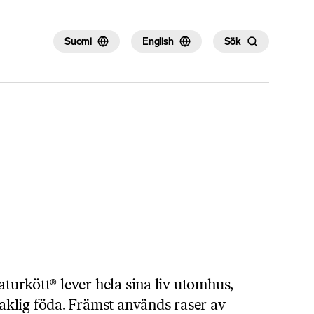
×
Suomi
English
Sök
Naturkött® lever hela sina liv utomhus,
klig föda. Främst används raser av