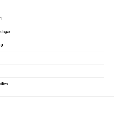
1
 dagar
kg
ilien