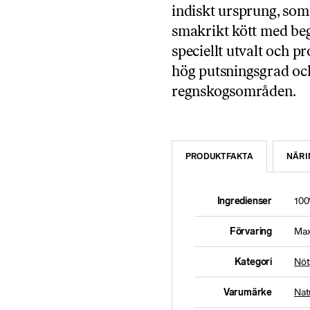
indiskt ursprung, som 
smakrikt kött med be
speciellt utvalt och 
hög putsningsgrad och
regnskogsområden.
PRODUKTFAKTA
NÄRI
Ingredienser
100
Förvaring
Max
Kategori
Nöt
Varumärke
Nat