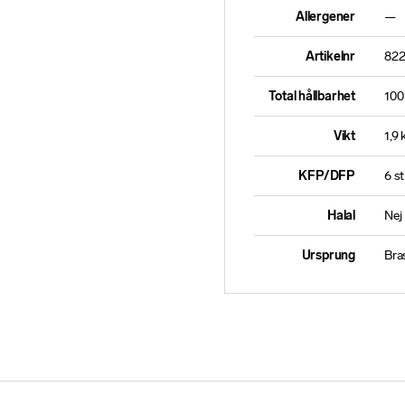
Allergener
—
Artikelnr
822
Total hållbarhet
100
Vikt
1,9 
KFP/DFP
6 st
Halal
Nej
Ursprung
Bras