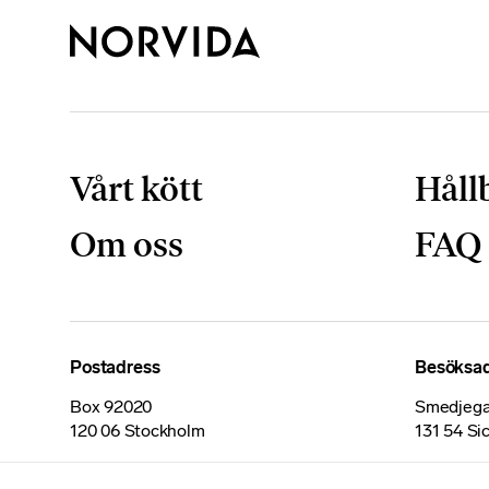
Vårt kött
Håll
Om oss
FAQ
Postadress
Besöksa
Box 92020
Smedjega
120 06 Stockholm
131 54 Si
Certifikat