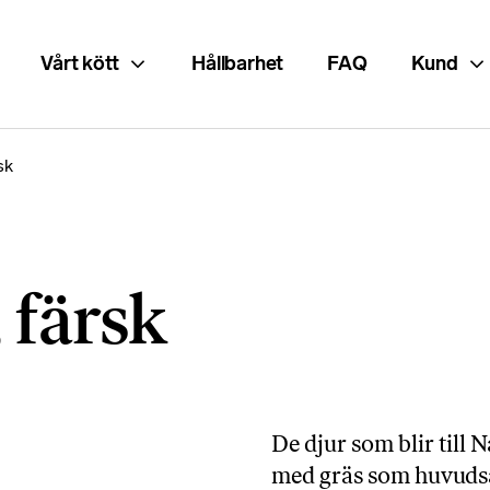
Vårt kött
Hållbarhet
FAQ
Kund
sk
 färsk
De djur som blir till 
med gräs som huvudsa