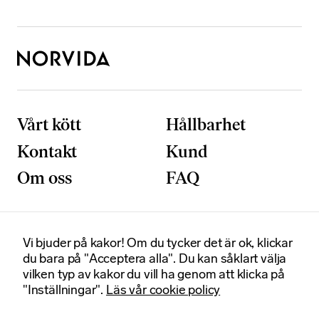
Vårt kött
Hållbarhet
Kontakt
Kund
Om oss
FAQ
Vi bjuder på kakor! Om du tycker det är ok, klickar
Postadress
Besöksadress
N
du bara på "Acceptera alla". Du kan såklart välja
ö
Box 92020
Smedjegatan 6
vilken typ av kakor du vill ha genom att klicka på
d
120 06 Stockholm
131 54 Sickla
"Inställningar".
Läs vår cookie policy
v
Certifikat
ä