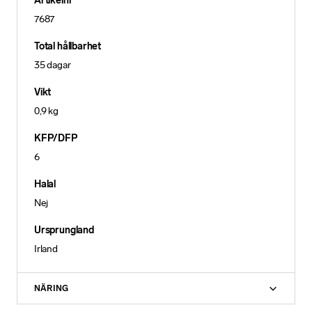
Artikelnr
7687
Total hållbarhet
35 dagar
Vikt
0,9 kg
KFP/DFP
6
Halal
Nej
Ursprungland
Irland
NÄRING