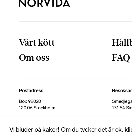
Vårt kött
Håll
Om oss
FAQ
Postadress
Besöksa
Box 92020
Smedjega
120 06 Stockholm
131 54 Si
Certifikat
Vi bjuder på kakor! Om du tycker det är ok, kl