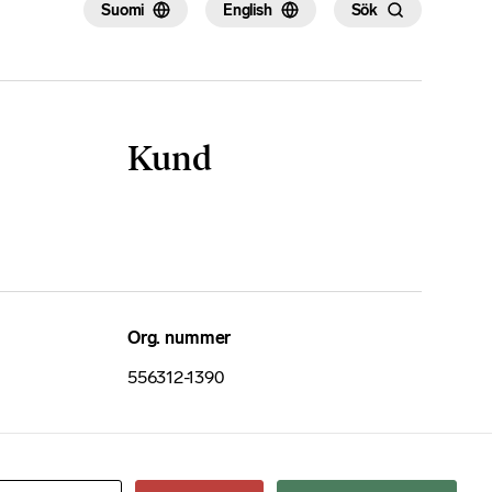
Suomi
English
Sök
Kund
Org. nummer
556312-1390