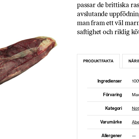
passar de brittiska r
avslutande uppfödnin
man fram ett väl mar
saftighet och riklig k
PRODUKTFAKTA
NÄRI
Ingredienser
100
Förvaring
Max
Kategori
Nöt
Varumärke
Abe
Allergener
—