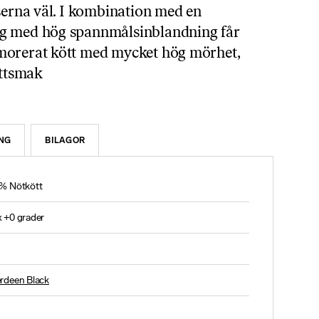
aserna väl. I kombination med en
g med hög spannmålsinblandning får
morerat kött med mycket hög mörhet,
öttsmak
NG
BILAGOR
% Nötkött
 +0 grader
rdeen Black