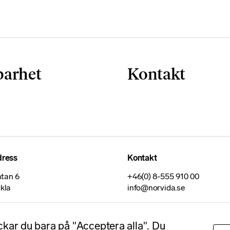
barhet
Kontakt
dress
Kontakt
tan 6
+46(0) 8-555 910 00
ckla
info@norvida.se
ickar du bara på "Acceptera alla". Du