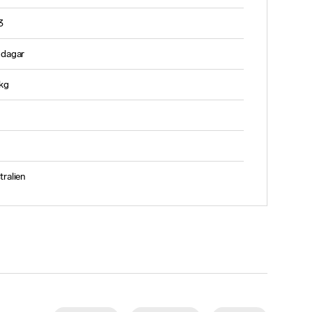
3
 dagar
 kg
tralien