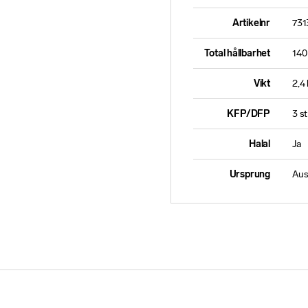
Artikelnr
731
Total hållbarhet
140
Vikt
2,4
KFP/DFP
3 st
Halal
Ja
Ursprung
Aus