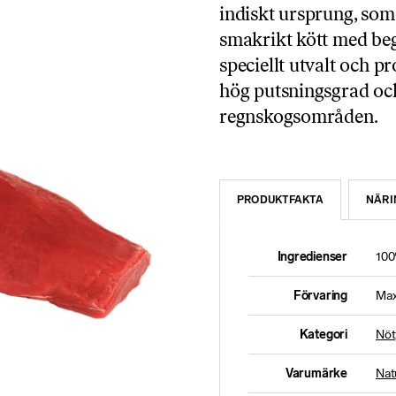
indiskt ursprung, som 
smakrikt kött med be
speciellt utvalt och 
hög putsningsgrad och
regnskogsområden.
PRODUKTFAKTA
NÄRI
Ingredienser
100
Förvaring
Max
Kategori
Nöt
Varumärke
Nat