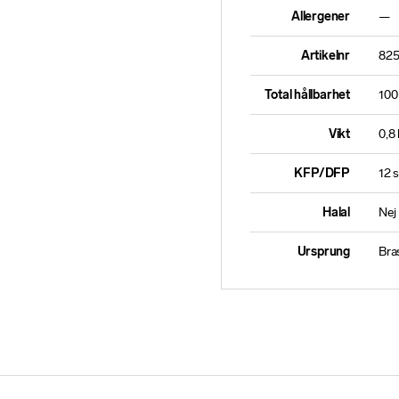
Allergener
—
Artikelnr
82
Total hållbarhet
100
Vikt
0,8
KFP/DFP
12 s
Halal
Nej
Ursprung
Bras