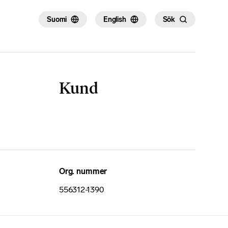
Suomi
English
Sök
Kund
Org. nummer
556312-1390