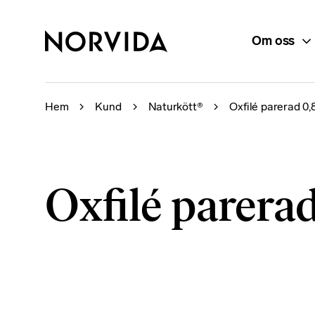
Om oss
Hem
Kund
Naturkött®
Oxfilé parerad 0,8
Oxfilé parerad