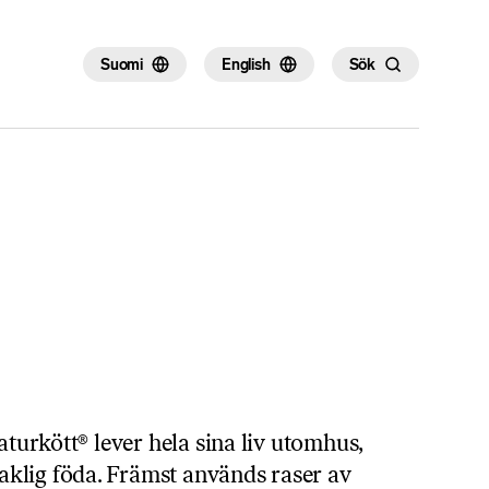
×
Suomi
English
Sök
Naturkött® lever hela sina liv utomhus,
klig föda. Främst används raser av