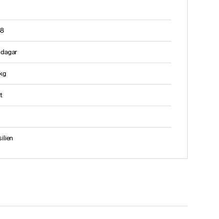
58
 dagar
 kg
t
ilien