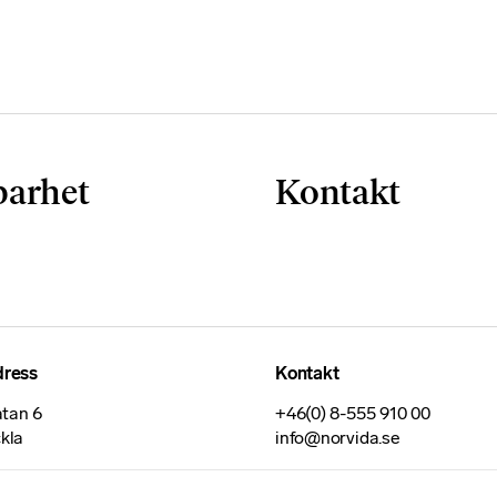
barhet
Kontakt
dress
Kontakt
tan 6
+46(0) 8-555 910 00
ckla
info@norvida.se