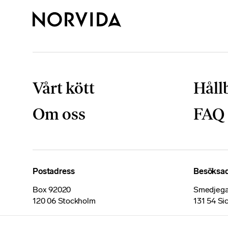
Vårt kött
Håll
Om oss
FAQ
Postadress
Besöksa
Box 92020
Smedjega
120 06 Stockholm
131 54 Si
Certifikat