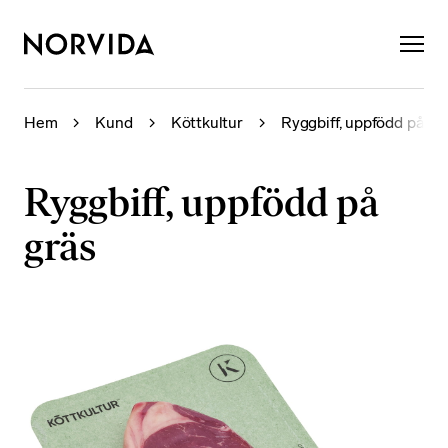
×
Hem
Kund
Köttkultur
Ryggbiff, uppfödd på gr
Ryggbiff, uppfödd på
gräs