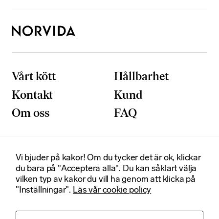
n
d
i
g
a
D
e
Vårt kött
Hållbarhet
s
s
Kontakt
Kund
a
k
Om oss
FAQ
a
k
o
r
Vi bjuder på kakor! Om du tycker det är ok, klickar
Postadress
Besöksadress
g
du bara på "Acceptera alla". Du kan såklart välja
Box 92020
Smedjegatan 6
å
vilken typ av kakor du vill ha genom att klicka på
120 06 Stockholm
131 54 Sickla
r
"Inställningar".
Läs vår cookie policy
in
Certifikat
t
e