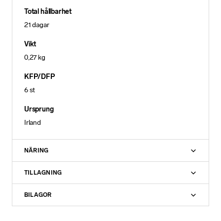
Total hållbarhet
21 dagar
Vikt
0,27 kg
KFP/DFP
6 st
Ursprung
Irland
NÄRING
N
TILLAGNING
ö
d
BILAGOR
v
ä