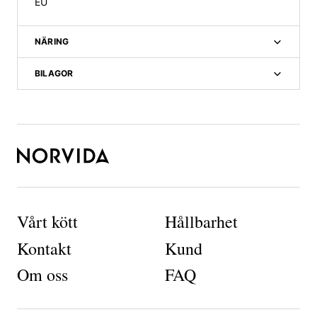
EU
NÄRING
BILAGOR
N
Vårt kött
Hållbarhet
ö
Kontakt
Kund
d
v
Om oss
FAQ
ä
n
d