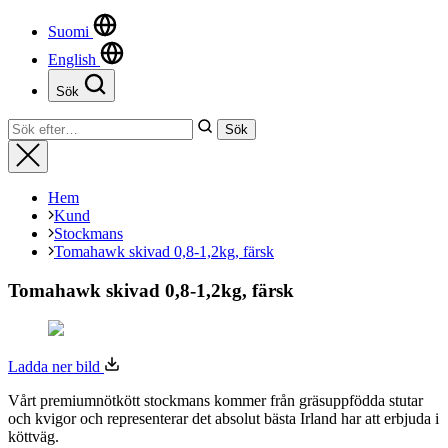
Suomi
English
Sök
Stäng
Sök
Sök
efter:
Stäng
Hem
Kund
Stockmans
Tomahawk skivad 0,8-1,2kg, färsk
Tomahawk skivad 0,8-1,2kg, färsk
Ladda ner bild
Vårt premiumnötkött stockmans kommer från gräsuppfödda stutar
och kvigor och representerar det absolut bästa Irland har att erbjuda i
köttväg.