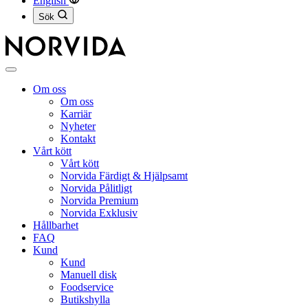
English
Sök
Stäng
meny
Om oss
Om oss
Karriär
Nyheter
Kontakt
Vårt kött
Vårt kött
Norvida Färdigt & Hjälpsamt
Norvida Pålitligt
Norvida Premium
Norvida Exklusiv
Hållbarhet
FAQ
Kund
Kund
Manuell disk
Foodservice
Butikshylla