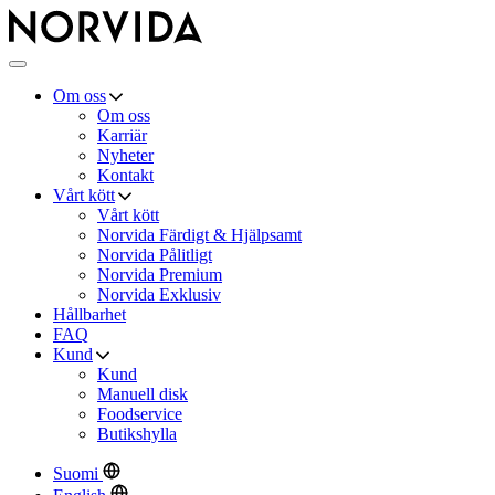
Norvida
Meny
Om oss
Om oss
Karriär
Nyheter
Kontakt
Vårt kött
Vårt kött
Norvida Färdigt & Hjälpsamt
Norvida Pålitligt
Norvida Premium
Norvida Exklusiv
Hållbarhet
FAQ
Kund
Kund
Manuell disk
Foodservice
Butikshylla
Suomi