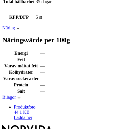
Total hållbarhet
35 dagar
KFP/DFP
5 st
Näring
Näringsvärde per 100g
Energi
—
Fett
—
Varav mättat fett
—
Kolhydrater
—
Varav sockerarter
—
Protein
—
Salt
—
Bilagor
Produktfoto
44.1 KB
Ladda ner