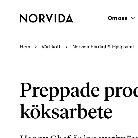
Om oss
Hem
Vårt kött
Norvida Färdigt & Hjälpsamt
Preppade produ
köksarbete