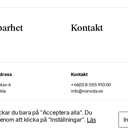
barhet
Kontakt
dress
Kontakt
tan 6
+46(0) 8-555 910 00
ckla
info@norvida.se
ickar du bara på "Acceptera alla". Du
genom att klicka på "Inställningar".
Läs
I
Till toppen ↑