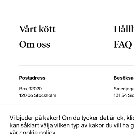
Vårt kött
Håll
Om oss
FAQ
Postadress
Besöksa
Box 92020
Smedjega
120 06 Stockholm
131 54 Si
Certifikat
Vi bjuder på kakor! Om du tycker det är ok, kl
kan såklart välja vilken typ av kakor du vill ha 
vår cookie policy
© 2026
Norvida AB