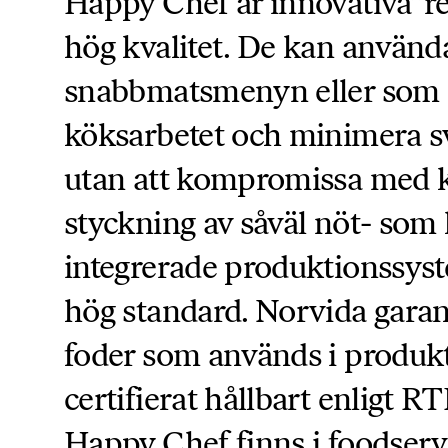
Happy Chef är innovativa”r
hög kvalitet. De kan använda
snabbmatsmenyn eller som sna
köksarbetet och minimera s
utan att kompromissa med kv
styckning av såväl nöt- som
integrerade produktionssys
hög standard. Norvida garan
foder som används i produk
certifierat hållbart enligt 
Happy Chef finns i foodservi