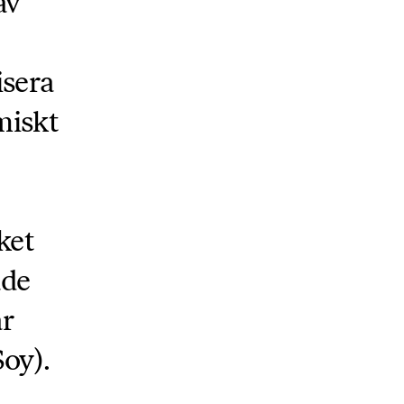
av
isera
miskt
ket
ade
r
oy).