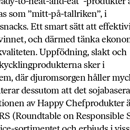
eady-to-heat-and-eat”-produkter 
s som ”mitt-på-tallriken”, i
cks. Ett smart sätt att effektiv
vinnet, och därmed tänka ekono
aliteten. Uppfödning, slakt och
 kycklingprodukterna sker i
tem, där djuromsorgen håller myc
terar dessutom att det sojabaser
tionen av Happy Chefprodukter ä
RTRS (Roundtable on Responsible S
ce-sortimentet och erbjuds i viss