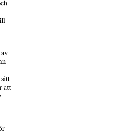
och
ll
 av
kan
sitt
 att
v
ör