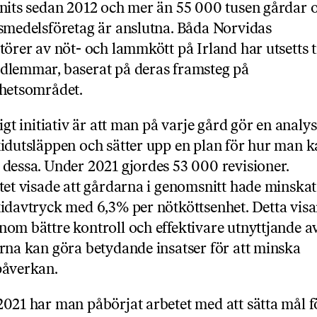
nits sedan 2012 och mer än 55 000 tusen gårdar 
smedelsföretag är anslutna. Båda Norvidas
törer av nöt- och lammkött på Irland har utsetts ti
dlemmar, baserat på deras framsteg på
rhetsområdet.
tigt initiativ är att man på varje gård gör en analys
idutsläppen och sätter upp en plan för hur man 
dessa. Under 2021 gjordes 53 000 revisioner.
tet visade att gårdarna i genomsnitt hade minskat 
idavtryck med 6,3% per nötköttsenhet. Detta visar
om bättre kontroll och effektivare utnyttjande a
rna kan göra betydande insatser för att minska
påverkan.
021 har man påbörjat arbetet med att sätta mål f