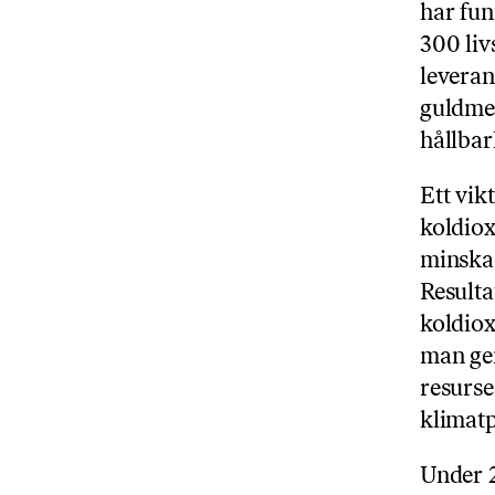
har fun
300 liv
leveran
guldme
hållba
Ett vik
koldiox
minska 
Resulta
koldiox
man gen
resurse
klimat
Under 2