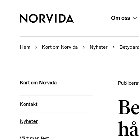
Om oss
Hem
Kort om Norvida
Nyheter
Betydand
Kort om Norvida
Publicer
Be
Kontakt
hå
Nyheter
Vårt manifest