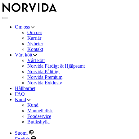
Norvida
×
Meny
Om oss
Om oss
Karriär
Nyheter
Kontakt
Vårt kött
Vårt kött
Norvida Färdigt & Hjälpsamt
Norvida Pålitligt
Norvida Premium
Norvida Exklusiv
Hållbarhet
FAQ
Kund
Kund
Manuell disk
Foodservice
Butikshylla
Suomi