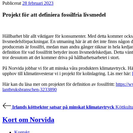
Marknadsföring
Publicerat
28 februari 2023
Genom att dela
med dig av dina
Projekt för att definiera fossilfria livsmedel
intressen och ditt
beteende när du
surfar ökar du
chansen att få se
Hållbarhet blir allt viktigare för konsumenter. Med detta kommer ocks
personligt
livsmedelsförpackningar. En utmaning här är att det inte finns någon de
anpassat innehåll
producerats är fossilfri, medan man andra gånger räknar in hela kedjan 
och erbjudanden.
definition för vad fossilfritt betyder inom livsmedelskedjan. Detta 
tror dessutom att det kommer driva på hållbarhetsarbetet i stort.
På Norvida jobbar vi för att minska våra produkters klimatavtryck. Här
upphov till klimatinvesterar vi i projekt för kolinlagring. Läs mer här:
Här kan du läsa mer om projektet för definition av fossilfritt:
https://w
lantbruksbranschen-3233890
Irlands köttsektor satsar på minskat klimatavtryck
Köttkultu
Kort om Norvida
Kontakt