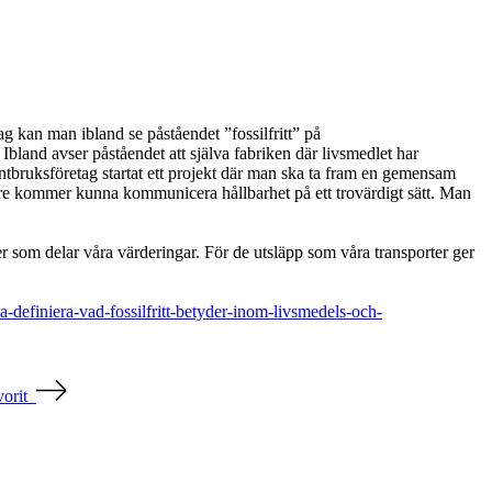
g kan man ibland se påståendet ”fossilfritt” på
 Ibland avser påståendet att själva fabriken där livsmedlet har
lantbruksföretag startat ett projekt där man ska ta fram en gemensam
lare kommer kunna kommunicera hållbarhet på ett trovärdigt sätt. Man
r som delar våra värderingar. För de utsläpp som våra transporter ger
-definiera-vad-fossilfritt-betyder-inom-livsmedels-och-
vorit