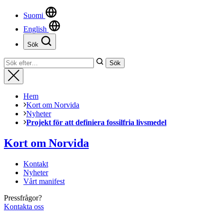
uppbyggnad,
Suomi
baserat på
hur hemsidan
English
används.
Sök
Stäng
Sök
Sök
Upplevelse
efter:
Stäng
För att vår
hemsida ska
prestera så
Hem
bra som
Kort om Norvida
möjligt
Nyheter
under ditt
Projekt för att definiera fossilfria livsmedel
besök. Om
du nekar de
Kort om Norvida
här kakorna
kommer viss
funktionalitet
Kontakt
att försvinna
Nyheter
från
Vårt manifest
hemsidan.
Pressfrågor?
Kontakta oss