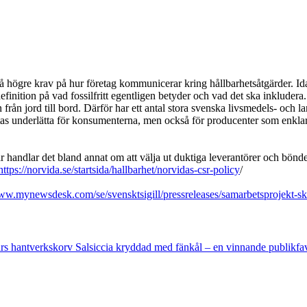
å högre krav på hur företag kommunicerar kring hållbarhetsåtgärder. Ida
finition på vad fossilfritt egentligen betyder och vad det ska inkludera.
från jord till bord. Därför har ett antal stora svenska livsmedels- och 
väntas underlätta för konsumenterna, men också för producenter som enk
 handlar det bland annat om att välja ut duktiga leverantörer och bönde
https://norvida.se/startsida/hallbarhet/norvidas-csr-policy
/
ww.mynewsdesk.com/se/svensktsigill/pressreleases/samarbetsprojekt-ska
rs hantverkskorv Salsiccia kryddad med fänkål – en vinnande publikfa